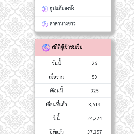
ฮูปแต้มดงบัง
ศาลานางขาว
สถิติผู้เข้าชมเว็บ
วันนี้
26
เมื่อวาน
53
เดือนนี้
325
เดือนที่แล้ว
3,613
ปีนี้
24,224
ปีที่แล้ว
37,357